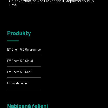
Spisová značka: C 86102 vedená u Krajského soudu v
Brně.
Produkty
EffiChem 5.0 On premise
EffiChem 5.0 Cloud
EffiChem 5.0 SaaS
EffiValidation 4.0
Nabízená řešení