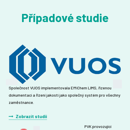
Nesplněné testy
Případové studie
Celkový přehled testů
Společnost VUOS implementovala EffiChem LIMS, řízenou
dokumentaci a řízení jakosti jako společný systém pro všechny
zaměstnance.
Zobrazit studii
PVK provozující