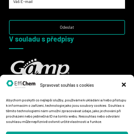
V souladu s předpisy
Spravovat souhlas s cookies
Abychom poskytli co nejlepší služby, používáme k ukládání a/nebo přístupu
k informacím o zařízení, technologie jako jsou soubory cookies. Souhlas s
těmito technologiemi nám umožní zpracovávat údaje, jako je chování při
procházení nebo jedinečná ID na tomto webu. Nesouhlas nebo odvolání
souhlasu může nepříznivě ovlivnit určité vlastnosti a funkce.
© 2023 – EffiChem s.r.o. – Všechna práva vyhrazena.