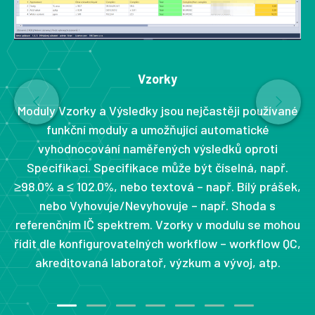
Vzorky
Moduly Vzorky a Výsledky jsou nejčastěji používané
řít
funkční moduly a umožňující automatické
vyhodnocování naměřených výsledků oproti
ly,
o
Specifikaci. Specifikace může být číselná, např.
ze
ko
≥98.0% a ≤ 102.0%, nebo textová – např. Bílý prášek,
y,
o
nebo Vyhovuje/Nevyhovuje – např. Shoda s
referenčním IČ spektrem. Vzorky v modulu se mohou
řídit dle konfigurovatelných workflow – workflow QC,
akreditovaná laboratoř, výzkum a vývoj, atp.